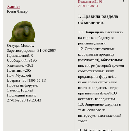
1
Поделиться
31-01-
2009 15:38:04
Xander
Клан Лидер
I. Правила раздела
объявлений:
1.1.
Запрещено
выставлять
на торг вещи\адену за
реальные деньги.
Откуда:
Moscow
1.2. Оставлять точные
Зарегистрирован
: 31-08-2007
координаты продавца
Приглашений:
0
(покупателя),
обязательно
:
Сообщений:
8195
Уважение:
+363
ник в игре (который должен
Позитив:
+265
соответствовать нику
Пол:
Мужской
продавца на форуме), в
Возраст:
36
[1990-06-11]
какое время суток чаще
Провел на форуме:
всего находитесь в игре;
1 месяц 16 дней
при наличии skype\ICQ
Последний визит:
оставлять координаты.
27-03-2020 19:23:43
1.3.
Запрещено
флудить в
теме, если вас не
интересует выставленный
товар.
II. Наказания за