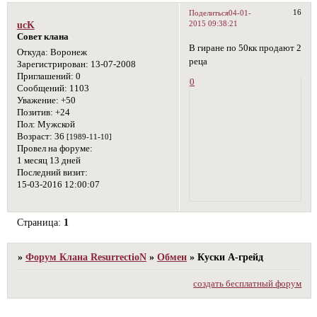
16
Поделиться
04-01-
2015 09:38:21
ucK
Совет клана
В гиране по 50кк продают 2
Откуда:
Воронеж
реца
Зарегистрирован
: 13-07-2008
Приглашений:
0
0
Сообщений:
1103
Уважение:
+50
Позитив:
+24
Пол:
Мужской
Возраст:
36
[1989-11-10]
Провел на форуме:
1 месяц 13 дней
Последний визит:
15-03-2016 12:00:07
Страница:
1
»
Форум Клана ResurrectioN
»
Обмен
»
Куски А-грейд
создать бесплатный форум