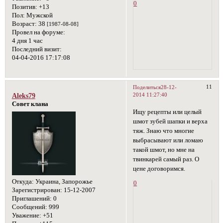
0
Позитив:
+13
Пол:
Мужской
Возраст:
38
[1987-08-08]
Провел на форуме:
4 дня 1 час
Последний визит:
04-04-2016 17:17:08
11
Поделиться
28-12-
2014 11:27:40
Aleks79
Совет клана
Ищу рецепты или целый
шмот зубей шапки и верха
тяж. Знаю что многие
выбрасывают или ломаю
такой шмот, но мне на
твинкарей самый раз. О
цене договоримся.
Откуда:
Украина, Запорожье
0
Зарегистрирован
: 15-12-2007
Приглашений:
0
Сообщений:
999
Уважение:
+51