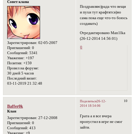
Совет клана
Поздравляю)рада что вещи
и пухи тут крафтятся)но
сама пока еще что-то боюсь
создавать)
Отредактировано Man1lka
(26-12-2014 14:56:01)
Зарегистрирован
: 02-05-2007
0
Приглашений:
0
Сообщений:
5341
Уважение:
+197
Позитив:
+159
Провел на форуме:
30 дней 5 часов
Последний визит:
03-11-2019 21:32:48
10
Поделиться
26-12-
2014 18:54:06
Baffer0k
Клан
Грата а я все вчера
Зарегистрирован
: 27-12-2008
пропустил в игре не смог
Приглашений:
0
зайти.
Сообщений:
413
Уважение:
+9