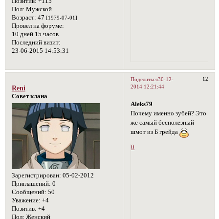
Позитив:
+115
Пол:
Мужской
Возраст:
47
[1979-07-01]
Провел на форуме:
10 дней 15 часов
Последний визит:
23-06-2015 14:53:31
12
Поделиться
30-12-
2014 12:21:44
Reni
Совет клана
Aleks79
Почему именно зубей? Это
же самый бесполезный
шмот из Б грейда
0
Зарегистрирован
: 05-02-2012
Приглашений:
0
Сообщений:
50
Уважение:
+4
Позитив:
+4
Пол:
Женский