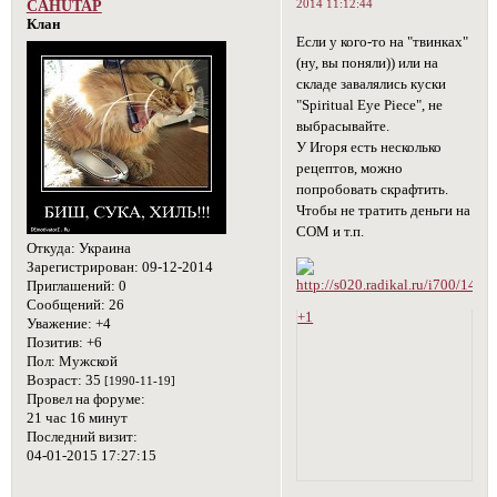
2014 11:12:44
CAHUTAP
Клан
Если у кого-то на "твинках"
(ну, вы поняли)) или на
складе завалялись куски
"Spiritual Eye Piece", не
выбрасывайте.
У Игоря есть несколько
рецептов, можно
попробовать скрафтить.
Чтобы не тратить деньги на
СОМ и т.п.
Откуда:
Украина
Зарегистрирован
: 09-12-2014
Приглашений:
0
Сообщений:
26
+1
Уважение:
+4
Позитив:
+6
Пол:
Мужской
Возраст:
35
[1990-11-19]
Провел на форуме:
21 час 16 минут
Последний визит:
04-01-2015 17:27:15