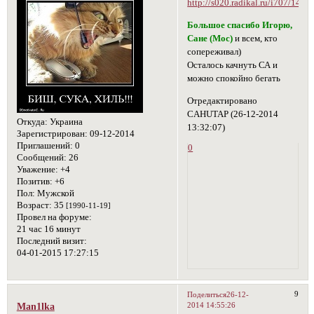
Большое спасибо Игорю,
Сане (Мос)
и всем, кто
сопереживал)
Осталось качнуть СА и
можно спокойно бегать
Отредактировано
CAHUTAP (26-12-2014
Откуда:
Украина
13:32:07)
Зарегистрирован
: 09-12-2014
Приглашений:
0
0
Сообщений:
26
Уважение:
+4
Позитив:
+6
Пол:
Мужской
Возраст:
35
[1990-11-19]
Провел на форуме:
21 час 16 минут
Последний визит:
04-01-2015 17:27:15
9
Поделиться
26-12-
2014 14:55:26
Man1lka