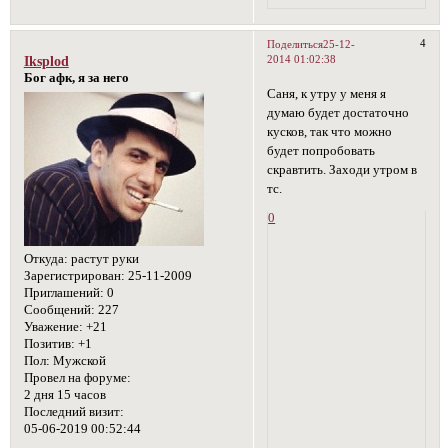
4
Поделиться
25-12-
2014 01:02:38
Iksplod
Бог афк, я за него
Саня, к утру у меня я
думаю будет достаточно
кусков, так что можно
будет попробовать
скравтить. Заходи утром в
тс.
0
Откуда:
растут руки
Зарегистрирован
: 25-11-2009
Приглашений:
0
Сообщений:
227
Уважение:
+21
Позитив:
+1
Пол:
Мужской
Провел на форуме:
2 дня 15 часов
Последний визит:
05-06-2019 00:52:44