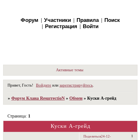
Форум
Участники
Правила
Поиск
Регистрация
Войти
Активные темы
Привет, Гость!
Войдите
или
зарегистрируйтесь
.
»
Форум Клана ResurrectioN
»
Обмен
»
Куски А-грейд
Страница:
1
Куски А-грейд
1
Поделиться
24-12-